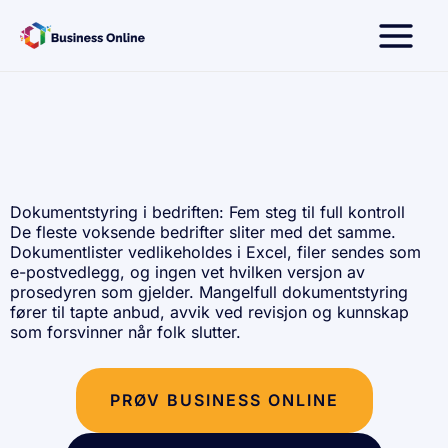
Hopp
rett
til
innholdet
Dokumentstyring i bedriften: Fem steg til full kontroll
De fleste voksende bedrifter sliter med det samme.
Dokumentlister vedlikeholdes i Excel, filer sendes som
e-postvedlegg, og ingen vet hvilken versjon av
prosedyren som gjelder. Mangelfull dokumentstyring
fører til tapte anbud,
avvik ved revisjon
og kunnskap
som forsvinner når folk slutter.
PRØV BUSINESS ONLINE