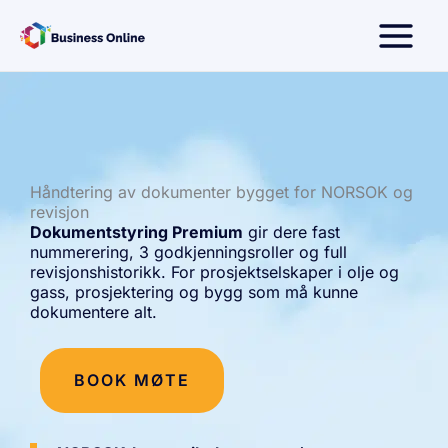
Hopp
rett
til
innholdet
Håndtering av dokumenter bygget for NORSOK og
revisjon
Dokumentstyring Premium
gir dere fast
nummerering, 3 godkjenningsroller og full
revisjonshistorikk. For prosjektselskaper i olje og
gass, prosjektering og bygg som må kunne
dokumentere alt.
BOOK MØTE