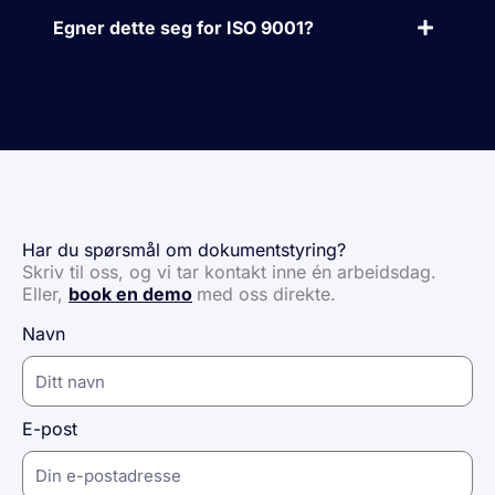
Egner dette seg for ISO 9001?
Har du spørsmål om dokumentstyring?
Skriv til oss, og vi tar kontakt inne én arbeidsdag.
Eller,
book en demo
med oss direkte.
Navn
E-post