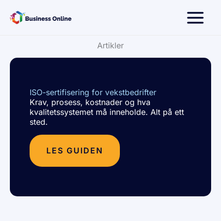
Hopp
rett
til
innholdet
Artikler
ISO-sertifisering for vekstbedrifter
Krav, prosess, kostnader og hva
kvalitetssystemet må inneholde. Alt på ett
sted.
LES GUIDEN