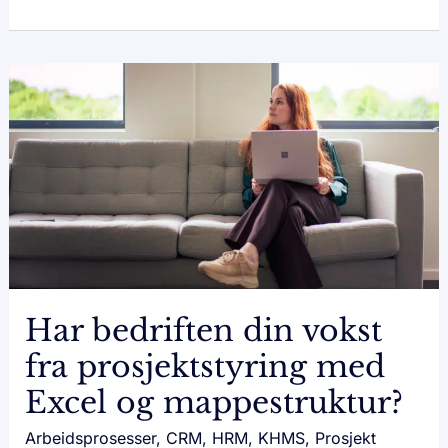
HAR
BEDRIFTEN
DIN
VOKST
FRA
PROSJEKTSTYRING
MED
EXCEL
OG
MAPPESTRUKTUR?
Har bedriften din vokst
fra prosjektstyring med
Excel og mappestruktur?
Arbeidsprosesser
,
CRM
,
HRM
,
KHMS
,
Prosjekt