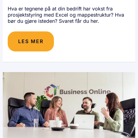
Hva er tegnene på at din bedrift har vokst fra
prosjektstyring med Excel og mappestruktur? Hva
bør du gjøre isteden? Svaret får du her.
LES MER
5
EFFEKTIVE
TIPS
FOR
Å
ØKE
KUNNSKAPSDELINGEN
I
BEDRIFTEN