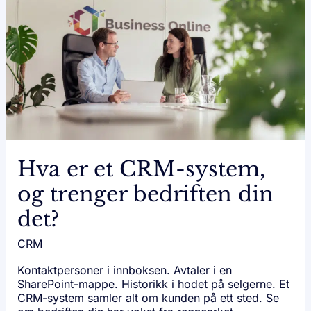
ER
ET
CRM-
SYSTEM,
OG
TRENGER
BEDRIFTEN
DIN
DET?
Hva er et CRM-system,
og trenger bedriften din
det?
CRM
Kontaktpersoner i innboksen. Avtaler i en
SharePoint-mappe. Historikk i hodet på selgerne. Et
CRM-system samler alt om kunden på ett sted. Se